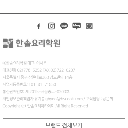
㈜한솔요리학원 대표: 이서욱
대표전화 02)778-5252 FAX 02)722-0237
서울특별시 중구 삼일대로363 장교빌딩 14층
사업자등록번호: 101-81-71850
통신판매번호: 제 2015-서울종로-0303호
개인정보관리책임자 유기봉 gbyoo@hscook.com / 교육담당 : 공은희
Copyright (c) 한솔요리아카데미 All Right Reserved.
브랜드 전체보기