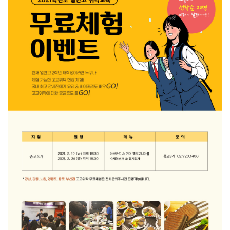
중화
영셰프트레이닝프로그램
Patissier 전문가
파티시에 트레이닝 프로그램
쇼콜라 프로페셔널