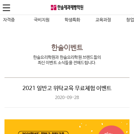
자격증
국비지원
학생특화
교육과정
창
한식조리사
재직자·실업자
진로진학
바리스타
성공
자격증 패키지반
바리스타1,2급
조리사자격증필기
고교위탁
무료
한솔이벤트
진로체험반
SCA Barista
양식조리사
정부지원사업
Caf
한솔요리학원과 한솔요리학원 브랜드들의
입시전략반
SCA Roasting
최신 이벤트 소식들을 전해드립니다.
일식조리사
칼국
한솔영셰프 멤버스
SCA Brewing
중식조리사
피자
요리대회
바리스타 Diploma
복어조리사
치킨
2021 일반고 위탁교육 무료체험 이벤트
국내대회반
IBS Barista
제과제빵
돈까
2020-09-28
국제대회반
카페창업
바리스타
스시
대회VIP반
제과제빵
산업기사·기능장
이자
수상실적
타르트프로페셔널
일식
HYCA요리대회준비반
Cake Decoration