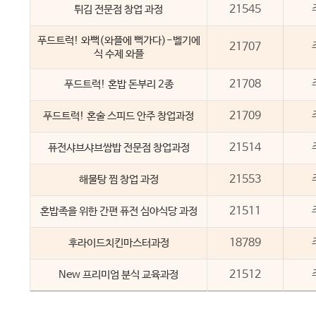
21545
튀김 전문점 창업 과정
푸드트럭! 와뻑(와플에 뻑가다)-벨기에
21707
식 수제 와플
21708
푸드트럭! 혼밥 돈부리 2종
21709
푸드트럭! 혼술 스피드 안주 창업과정
21514
퓨전샤브샤브쌈밥 전문점 창업과정
21553
해물탕 찜 창업 과정
21511
혼밥족을 위한 간편 퓨전 심야식당 과정
18789
후라이드치킨마스터과정
21512
New 프리미엄 분식 교육과정