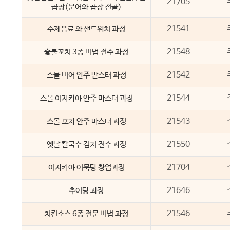
21705
곱창(문어와 곱창 전골)
21541
수제음료 와 샌드위치 과정
21548
숯불꼬치 3종 비법 전수 과정
21542
스몰 비어 안주 만스터 과정
21544
스몰 이자카야 안주 마스터 과정
21543
스몰 포차 안주 마스터 과정
21550
옛날 칼국수 김치 전수 과정
21704
이자카야 어묵탕 창업과정
21646
추어탕 과정
21546
치킨소스 6종 전문 비법 과정