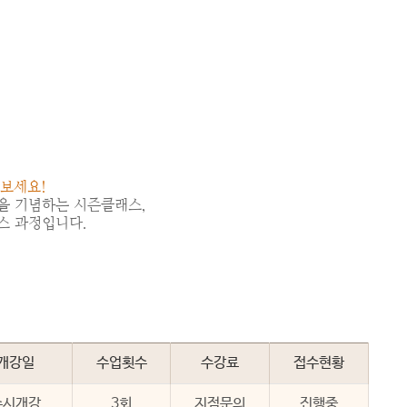
나보세요!
을 기념하는 시즌클래스,
스 과정입니다.
개강일
수업횟수
수강료
접수현황
수시개강
3회
지점문의
진행중