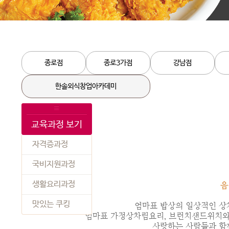
종로점
종로3가점
강남점
한솔외식창업아카데미
교육과정 보기
자격증과정
국비지원과정
생활요리과정
음
맛있는 쿠킹
엄마표 밥상의 일상적인 상
엄마표 가정상차림요리, 브런치샌드위치와 
사랑하는 사람들과 함께