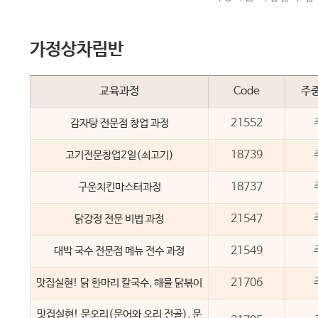
가정상차림반
교육과정
Code
주
21552
감자탕 전문점 창업 과정
18739
고기전문창업2일(쇠고기)
18737
구운치킨마스터과정
21547
닭강정 전문 비법 과정
21549
대박 국수 전문점 메뉴 전수 과정
21706
맛집실현! 닭 한마리 칼국수, 해물 닭볶이
맛집실현! 문오리(문어와 오리 전골), 문