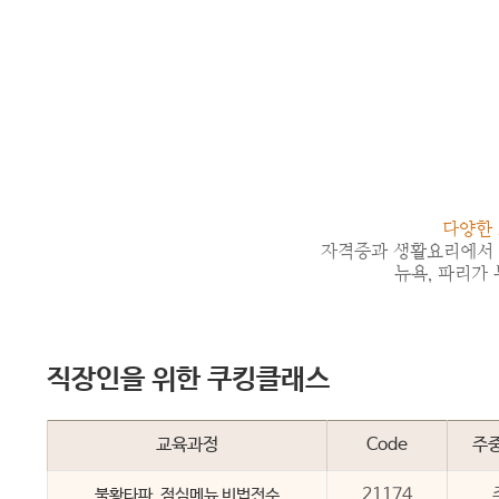
다양한 
자격증과 생활요리에서 
뉴욕, 파리가
직장인을 위한 쿠킹클래스
교육과정
Code
주
21174
불황타파, 점심메뉴 비법전수