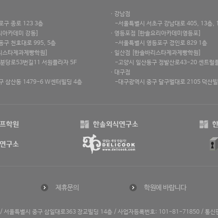
ㆍ강남점
 종로 123 3층
-서울특별시 서초구 강남대로 405, 13층, 
리아카데미 강동]
ㆍ영등포점 [한솔요리아카데미영등포]
 천호대로 995, 5층
-서울특별시 영등포구 경인로 829 1층
리스타제과제빵학원]
ㆍ일산점 [한솔바리스타제과제빵학원]
분당로53번길11 서원플라자 5F
-고양시 일산동구 정발산로43-20 센트럴플
ㆍ대구점
삼산동 1479-6 W센터빌딩 4층
-대구광역시 중구 달구벌대로 2105 덕산빌
제휴문의
학원에 바랍니다
/
/
/
7
서울특별시 중구 삼일대로363 장교빌딩 14층
사업자등록번호: 101-81-71850
통신판