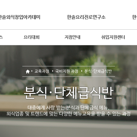
한솔외식창업아카데미
한솔요리진로연구소
한
스
요리대회
지점안내
취업지원센터
교육과정
국비지원 과정
분식·단체급식반
분식·단체급식반
대중에게 사랑 받는 분식과 단체급식 메뉴,
외식업종 및 트렌드에 맞는 다양한 메뉴교육을 받을 수 있는 과정