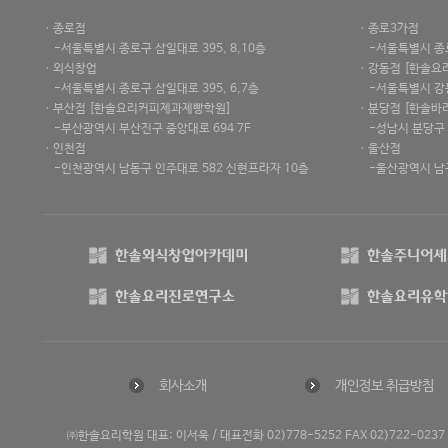
ㆍ종로점
ㆍ종로3가점
-서울특별시 종로구 삼일대로 395, 8,10층
-서울특별시 종로구
ㆍ외식창업
ㆍ강동점 [한솔요
-서울특별시 종로구 삼일대로 395, 6,7층
-서울특별시 강동구
ㆍ부산점 [한솔요리커피제과제빵학원]
ㆍ분당점 [한솔바
-부산광역시 부산진구 중앙대로 694 7F
-성남시 분당구 
ㆍ인천점
ㆍ울산점
-인천광역시 남동구 인주대로 582 신현프라자 10층
-울산광역시 남구 
회사소개
개인정보 취급방침
/
㈜한솔요리학원 대표: 이서욱
대표전화 02)778-5252 FAX 02)722-023