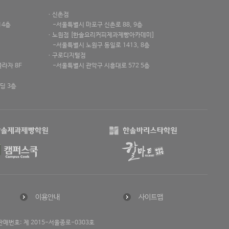
ㆍ신촌점
14층
-서울특별시 마포구 신촌로 88, 9층
ㆍ노원점 [한솔요리커피제과제빵아카데미]
-서울특별시 노원구 동일로 1413, 8층
ㆍ구로디지털점
라자 8F
-서울특별시 관악구 시흥대로 572 5층
딩 3층
이용안내
사이트맵
매번호: 제 2015-서울종로-0303호