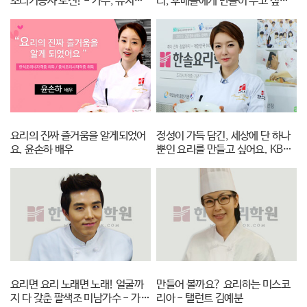
조리기능사 도전! - 가수, 뮤지컬
리, 후배들에게 만들어 주고 싶어
중화
배우 아이비
요 - 모델 이혜정
영셰프트레이닝프로그램
Patissier 전문가
파티시에 트레이닝 프로그램
쇼콜라 프로페셔널
요리의 진짜 즐거움을 알게되었어
정성이 가득 담긴, 세상에 단 하나
요. 윤손하 배우
뿐인 요리를 만들고 싶어요. KBS
정지원 아나운서
요리면 요리 노래면 노래! 얼굴까
만들어 볼까요? 요리하는 미스코
지 다 갖춘 팔색조 미남가수 - 가수
리아 - 탤런트 김예분