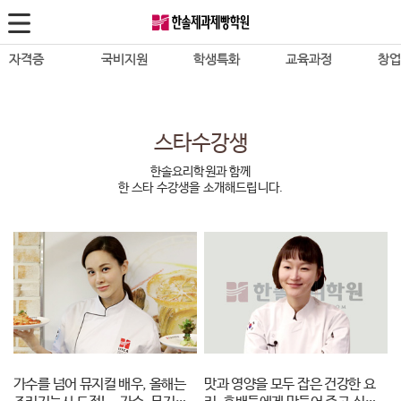
자격증
국비지원
학생특화
교육과정
창
한식조리사
재직자·실업자
진로진학
바리스타
성공
자격증 패키지반
바리스타1,2급
조리사자격증필기
고교위탁
무료
스타수강생
진로체험반
SCA Barista
양식조리사
정부지원사업
Caf
한솔요리학원과 함께
입시전략반
SCA Roasting
한 스타 수강생을 소개해드립니다.
일식조리사
칼국
한솔영셰프 멤버스
SCA Brewing
중식조리사
피자
요리대회
바리스타 Diploma
복어조리사
치킨
국내대회반
IBS Barista
제과제빵
돈까
국제대회반
카페창업
바리스타
스시
대회VIP반
제과제빵
산업기사·기능장
이자
수상실적
타르트프로페셔널
가수를 넘어 뮤지컬 배우, 올해는
맛과 영양을 모두 잡은 건강한 요
일식
HYCA요리대회준비반
Cake Decoration