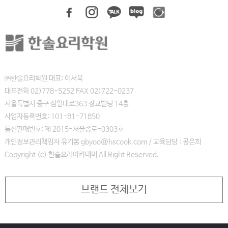
㈜한솔요리학원 대표: 이서욱
대표전화 02)778-5252 FAX 02)722-0237
서울특별시 중구 삼일대로363 장교빌딩 14층
사업자등록번호: 101-81-71850
통신판매번호: 제 2015-서울종로-0303호
개인정보관리책임자 유기봉 gbyoo@hscook.com / 교육담당 : 공은희
Copyright (c) 한솔요리아카데미 All Right Reserved.
브랜드 전체보기