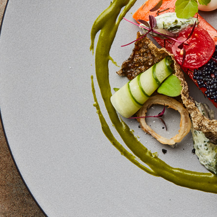
중화
영셰프트레이닝프로그램
Patissier 전문가
파티시에 트레이닝 프로그램
쇼콜라 프로페셔널