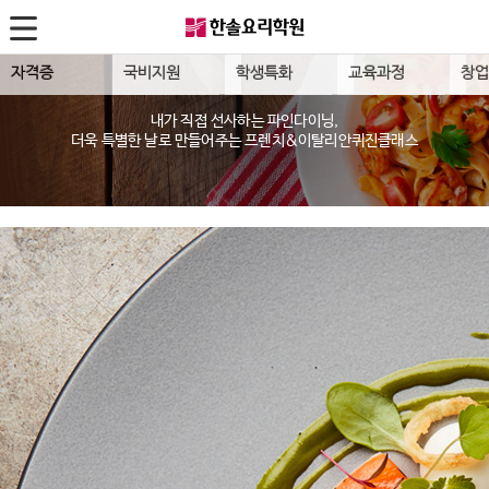
자격증
국비지원
학생특화
교육과정
창
한식조리사
재직자·실업자
진로진학
바리스타
성공
내가 직접 선사하는 파인다이닝,
자격증 패키지반
바리스타1,2급
더욱 특별한 날로 만들어주는 프렌치&이탈리안퀴진클래스
조리사자격증필기
고교위탁
무료
진로체험반
SCA Barista
양식조리사
정부지원사업
Caf
입시전략반
SCA Roasting
일식조리사
칼국
한솔영셰프 멤버스
SCA Brewing
중식조리사
피자
요리대회
바리스타 Diploma
복어조리사
치킨
국내대회반
IBS Barista
제과제빵
돈까
국제대회반
카페창업
바리스타
스시
대회VIP반
제과제빵
산업기사·기능장
이자
수상실적
타르트프로페셔널
일식
HYCA요리대회준비반
Cake Decoration