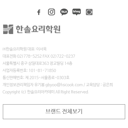
㈜한솔요리학원 대표: 이서욱
대표전화 02)778-5252 FAX 02)722-0237
서울특별시 중구 삼일대로363 장교빌딩 14층
사업자등록번호: 101-81-71850
통신판매번호: 제 2015-서울종로-0303호
개인정보관리책임자 유기봉 gbyoo@hscook.com / 교육담당 : 공은희
Copyright (c) 한솔요리아카데미 All Right Reserved.
브랜드 전체보기