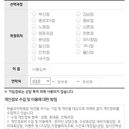
파티시에 트레이닝 프로그램
쇼콜라 프로페셔널
선택과정
부산점
강남점
종로3가점
종로점
노원점
신촌점
영등포점
천호점
학원위치
분당점
외식창업
일산점
구디점
인천점
울산점
대구점
이 름
-
-
연락처
※ 가입정보는 상담 목적 외에 사용되지 않습니다.
개인정보 수집 및 이용에 대한 방침
한솔요리학원은 의견을 주시는 기업 및 개인을 대상으로 아래와 같이 개인정보를
수집하고 있습니다.
1. 수집 개인정보 항목 : 성명, 휴대폰, 선택과정
2. 개인정보의 수집 및 이용목적 : 온라인 상담신청, 수강료상담,국비지원상담, 요
리대회상담, 이벤트 및 CA상담,지점별위치조회, 시간표(개강일)상담, 입시진학상