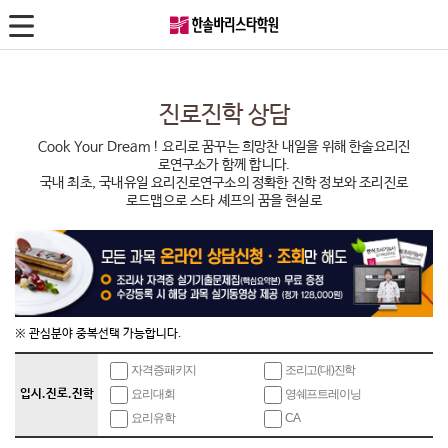
자격증
국비지원
학생특화
교육과정
창
한식조리사
재직자·실업자
진로진학
바리스타
성공
자격증 패키지반
바리스타1,2급
조리사자격증필기
고교위탁
무료
진로진학 상담
진로체험반
SCA Barista
양식조리사
정부지원사업
Caf
Cook Your Dream ! 요리로 꿈꾸는 희망찬 내일을 위해 한솔요리진
입시전략반
SCA Roasting
일식조리사
로연구소가 함께 합니다.
칼국
국내 최초, 국내유일 요리진로연구소의 정확한 진학 정보와 조리진로
한솔영셰프 멤버스
SCA Brewing
중식조리사
로드맵으로 스타 셰프의 꿈을 현실로
피자
요리대회
바리스타 Diploma
복어조리사
치킨
국내대회반
IBS Barista
제과제빵
돈까
국제대회반
카페창업
바리스타
스시
대회VIP반
제과제빵
※ 관심분야 중복선택 가능합니다.
산업기사·기능장
이자
수상실적
타르트프로페셔널
자격증패키지
조리고(대)진학
일식
HYCA요리대회준비반
Cake Decoration
입시.진로.진학
요리대회
영쉐프트레이닝
중화
요리유학
CA
영셰프트레이닝프로그램
Patissier 전문가