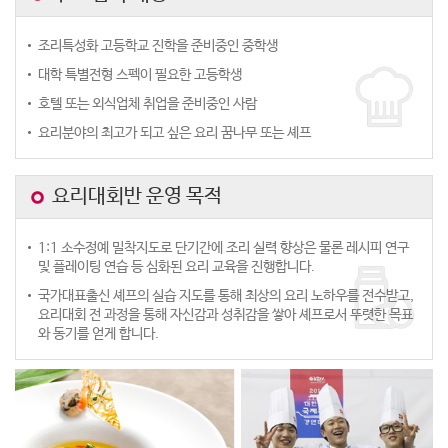
중화
영셰프트레이닝프로그램
Patissier 전문가
조리특성화 고등학교 진학을 준비중인 중학생
파티시에 트레이닝 프로그램
쇼콜라 프로페셔널
대학 특별전형 스펙이 필요한 고등학생
호텔 또는 외식업체 취업을 준비중인 사람
요리분야의 최고가 되고 싶은 요리 꿈나무 또는 셰프
요리대회반 운영 목적
1:1 소수정예 밀착지도로 단기간에 조리 실력 향상은 물론 레시피 연구
및 플레이팅 연습 등 심화된 요리 교육을 진행합니다.
국가대표출신 셰프의 실습 지도를 통해 최상의 요리 노하우를 전수받고,
요리대회 전 과정을 통해 자신감과 성취감을 쌓아 셰프로서 뚜렷한 목표
와 동기를 얻게 합니다.