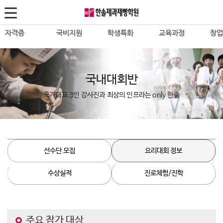
자격증
국비지원
학생특화
교육과정
창
한식조리사
재직자·실업자
진로진학
바리스타
성공
자격증 패키지반
바리스타1,2급
조리사자격증필기
고교위탁
무료
국내대회반
진로체험반
SCA Barista
양식조리사
정부지원사업
Caf
국가대표 3인 강사진과 최상의 인프라는 only 한솔
입시전략반
SCA Roasting
일식조리사
칼국
한솔영셰프 멤버스
SCA Brewing
중식조리사
피자
요리대회
바리스타 Diploma
복어조리사
치킨
국내대회반
선수단 모집
요리대회 정보
IBS Barista
제과제빵
돈까
국제대회반
카페창업
수상실적
진로체험/진학
바리스타
스시
대회VIP반
제과제빵
산업기사·기능장
이자
수상실적
타르트프로페셔널
일식
HYCA요리대회준비반
Cake Decoration
주요 참가 대상