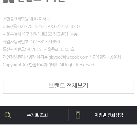
㈜한솔요리학원 대표: 이서욱
대표전화 02)778-5252 FAX 02)722-0237
서울특별시 중구 삼일대로363 장교빌딩 14층
사업자등록번호: 101-81-71850
통신판매번호: 제 2015-서울종로-0303호
개인정보관리책임자 유기봉 gbyoo@hscook.com / 교육담당 : 공은희
Copyright (c) 한솔요리아카데미 All Right Reserved.
브랜드 전체보기
수강료 조회
지점별 전화상담